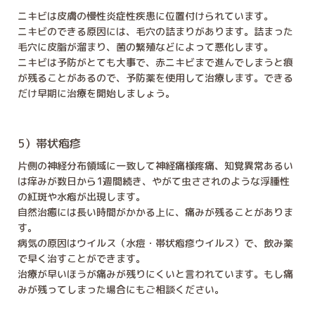
ニキビは皮膚の慢性炎症性疾患に位置付けられています。
ニキビのできる原因には、毛穴の詰まりがあります。詰まった
毛穴に皮脂が溜まり、菌の繁殖などによって悪化します。
ニキビは予防がとても大事で、赤ニキビまで進んでしまうと痕
が残ることがあるので、予防薬を使用して治療します。できる
だけ早期に治療を開始しましょう。
5）帯状疱疹
片側の神経分布領域に一致して神経痛様疼痛、知覚異常あるい
は痒みが数日から1週間続き、やがて虫さされのような浮腫性
の紅斑や水疱が出現します。
自然治癒には長い時間がかかる上に、痛みが残ることがありま
す。
病気の原因はウイルス（水痘・帯状疱疹ウイルス）で、飲み薬
で早く治すことができます。
治療が早いほうが痛みが残りにくいと言われています。もし痛
みが残ってしまった場合にもご相談ください。