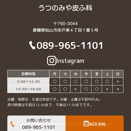
〒790-0044
愛媛県松山市余戸東４丁目１番５号
089-965-1101
Instagram
診療時間
月
火
水
木
金
土
日
9:00〜12:30
◯
◯
◯
◯
◯
◯
✗
14:30〜18:00
◯
◯
✗
◯
◯
✗
✗
日曜・祝祭日・お盆は休診です。水曜・土曜は午前中のみ。
受付時間は午前は12:00まで、午後は17:30までです。
お問い合わせ
WEB予約
Copyright © Utsunomiya Dermatology Clinic All rights reserved.
089-965-1101