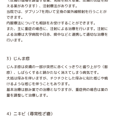
（皮膚の増殖を調整する薬、免疫を抑える薬、皮膚の炎症を抑
える薬があります）、注射療法があります。
当院では、ダブリン7を用いて全身の紫外線照射を行うことが
できます。
内服療法についても相談をお受けすることができます。
また、主に重症の場合に、注射による治療を行います。注射に
よる治療は大学病院や日赤、県中などと連携して適切な治療を
行います。
3）じんま疹
じんま疹は皮膚の一部が突然に赤くくっきりと盛り上がり（膨
疹）、しばらくすると跡かたなく消えてしまう病気です。
大抵は痒みを伴いますが、チクチクとした痒みに似た感じや焼
けるような感じを伴うこともあります。
基本治療は飲み薬での治療となりますが、重症例の場合は薬の
量を調整して治療します。
4）ニキビ（尋常性ざ瘡）