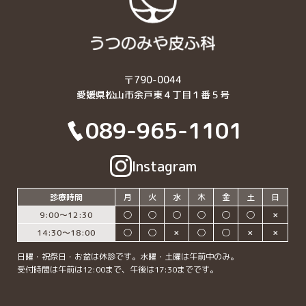
〒790-0044
愛媛県松山市余戸東４丁目１番５号
089-965-1101
Instagram
診療時間
月
火
水
木
金
土
日
9:00〜12:30
◯
◯
◯
◯
◯
◯
✗
14:30〜18:00
◯
◯
✗
◯
◯
✗
✗
日曜・祝祭日・お盆は休診です。水曜・土曜は午前中のみ。
受付時間は午前は12:00まで、午後は17:30までです。