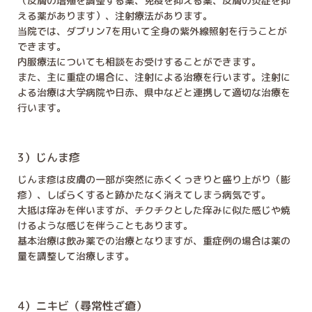
（皮膚の増殖を調整する薬、免疫を抑える薬、皮膚の炎症を抑
える薬があります）、注射療法があります。
当院では、ダブリン7を用いて全身の紫外線照射を行うことが
できます。
内服療法についても相談をお受けすることができます。
また、主に重症の場合に、注射による治療を行います。注射に
よる治療は大学病院や日赤、県中などと連携して適切な治療を
行います。
3）じんま疹
じんま疹は皮膚の一部が突然に赤くくっきりと盛り上がり（膨
疹）、しばらくすると跡かたなく消えてしまう病気です。
大抵は痒みを伴いますが、チクチクとした痒みに似た感じや焼
けるような感じを伴うこともあります。
基本治療は飲み薬での治療となりますが、重症例の場合は薬の
量を調整して治療します。
4）ニキビ（尋常性ざ瘡）