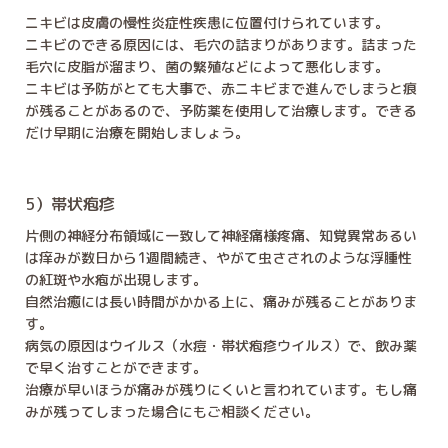
ニキビは皮膚の慢性炎症性疾患に位置付けられています。
ニキビのできる原因には、毛穴の詰まりがあります。詰まった
毛穴に皮脂が溜まり、菌の繁殖などによって悪化します。
ニキビは予防がとても大事で、赤ニキビまで進んでしまうと痕
が残ることがあるので、予防薬を使用して治療します。できる
だけ早期に治療を開始しましょう。
5）帯状疱疹
片側の神経分布領域に一致して神経痛様疼痛、知覚異常あるい
は痒みが数日から1週間続き、やがて虫さされのような浮腫性
の紅斑や水疱が出現します。
自然治癒には長い時間がかかる上に、痛みが残ることがありま
す。
病気の原因はウイルス（水痘・帯状疱疹ウイルス）で、飲み薬
で早く治すことができます。
治療が早いほうが痛みが残りにくいと言われています。もし痛
みが残ってしまった場合にもご相談ください。