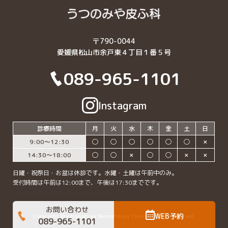
〒790-0044
愛媛県松山市余戸東４丁目１番５号
089-965-1101
Instagram
診療時間
月
火
水
木
金
土
日
9:00〜12:30
◯
◯
◯
◯
◯
◯
✗
14:30〜18:00
◯
◯
✗
◯
◯
✗
✗
日曜・祝祭日・お盆は休診です。水曜・土曜は午前中のみ。
受付時間は午前は12:00まで、午後は17:30までです。
お問い合わせ
WEB予約
Copyright © Utsunomiya Dermatology Clinic All rights reserved.
089-965-1101