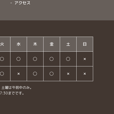
アクセス
火
水
木
金
土
日
◯
◯
◯
◯
◯
✗
◯
✗
◯
◯
✗
✗
・土曜は午前中のみ。
7:30までです。