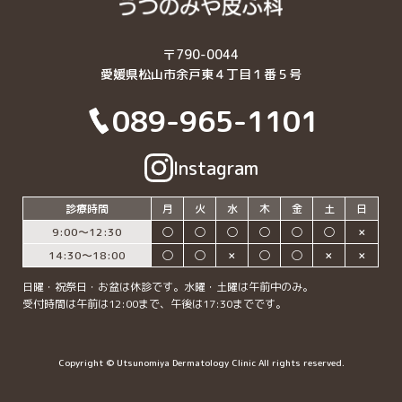
〒790-0044
愛媛県松山市余戸東４丁目１番５号
089-965-1101
Instagram
診療時間
月
火
水
木
金
土
日
9:00〜12:30
◯
◯
◯
◯
◯
◯
✗
14:30〜18:00
◯
◯
✗
◯
◯
✗
✗
日曜・祝祭日・お盆は休診です。水曜・土曜は午前中のみ。
受付時間は午前は12:00まで、午後は17:30までです。
Copyright © Utsunomiya Dermatology Clinic All rights reserved.
089-965-1101